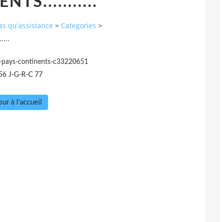
TS...........
pas qu'assistance
>
Categories
>
...
s-pays-continents-c33220651
56 J-G-R-C 77
ur à l'accueil