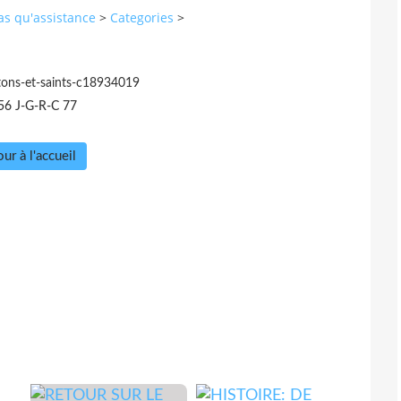
pas qu'assistance
>
Categories
>
tons-et-saints-c18934019
56 J-G-R-C 77
ur à l'accueil