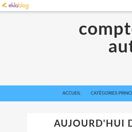
compte
aut
ACCUEIL
CATÉGORIES PRINC
AUJOURD'HUI D