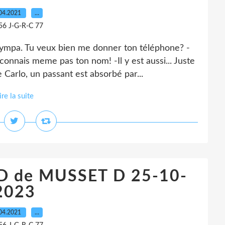
04.2021
…
56 J-G-R-C 77
 sympa. Tu veux bien me donner ton téléphone? -
connais meme pas ton nom! -Il y est aussi... Juste
rlo, un passant est absorbé par...
ire la suite
D de MUSSET D 25-10-
2023
04.2021
…