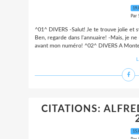
19.
Par 
^01^ DIVERS -Salut! Je te trouve jolie et
Ben, regarde dans l'annuaire! -Mais, je ne 
avant mon numéro! ^02^ DIVERS A Monte Ca
L
CITATIONS: ALFRE
15.