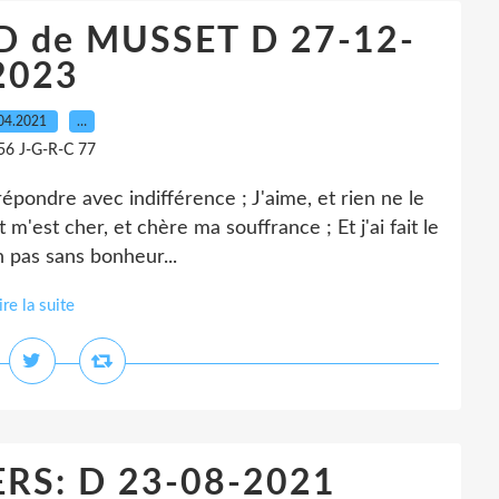
D de MUSSET D 27-12-
2023
04.2021
…
56 J-G-R-C 77
épondre avec indifférence ; J'aime, et rien ne le
et m'est cher, et chère ma souffrance ; Et j'ai fait le
 pas sans bonheur...
ire la suite
ERS: D 23-08-2021