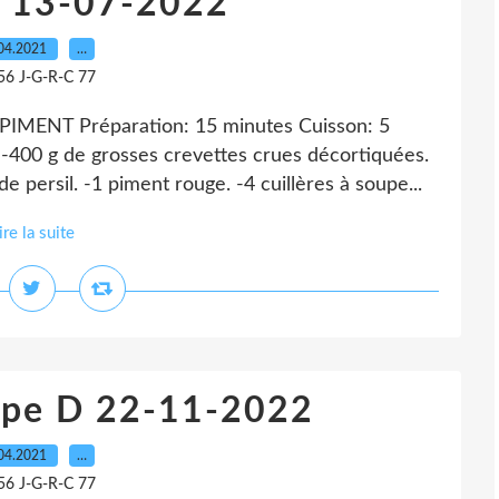
D 13-07-2022
04.2021
…
56 J-G-R-C 77
ENT Préparation: 15 minutes Cuisson: 5
00 g de grosses crevettes crues décortiquées.
de persil. -1 piment rouge. -4 cuillères à soupe...
ire la suite
upe D 22-11-2022
04.2021
…
56 J-G-R-C 77