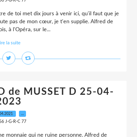
56 J-G-R-C 77
de toi met dix jours à venir ici, qu'il faut que je
oute pas de mon cœur, je t'en supplie. Alfred de
, à l'Opéra, sur le...
ire la suite
D de MUSSET D 25-04-
2023
04.2021
…
56 J-G-R-C 77
ne monnaie qui ne ruine personne. Alfred de