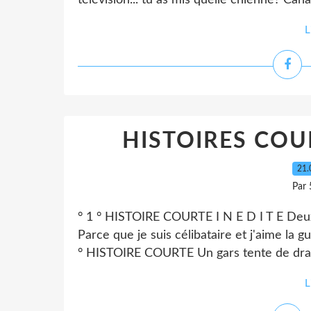
télévision... tu as mis quelle chienne? Ca
L
HISTOIRES COUR
21.
Par 
° 1 ° HISTOIRE COURTE I N E D I T E Deux 
Parce que je suis célibataire et j'aime la gue
° HISTOIRE COURTE Un gars tente de drague
L