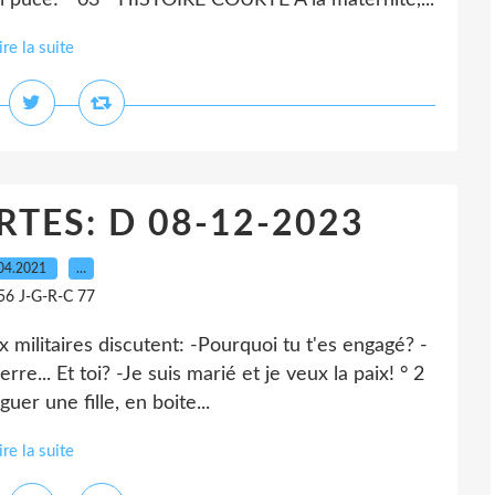
nal puce! ° 03 ° HISTOIRE COURTE A la maternité,...
ire la suite
TES: D 08-12-2023
04.2021
…
56 J-G-R-C 77
militaires discutent: -Pourquoi tu t'es engagé? -
rre... Et toi? -Je suis marié et je veux la paix! ° 2
r une fille, en boite...
ire la suite