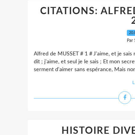
CITATIONS: ALFRE
20.
Par 
Alfred de MUSSET # 1 # J'aime, et je sais r
dit ; j'aime, et seul je le sais ; Et mon secr
serment d'aimer sans espérance, Mais non
L
HISTOIRE DIV