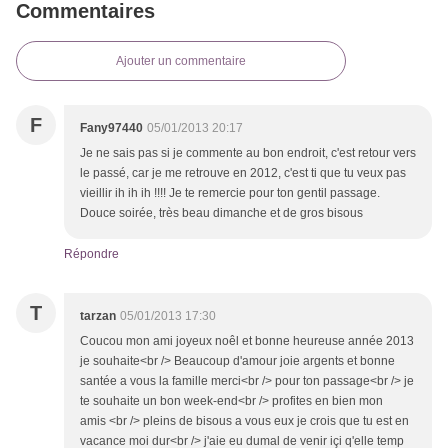
Commentaires
Ajouter un commentaire
F
Fany97440
05/01/2013 20:17
Je ne sais pas si je commente au bon endroit, c'est retour vers
le passé, car je me retrouve en 2012, c'est ti que tu veux pas
vieillir ih ih ih !!!! Je te remercie pour ton gentil passage.
Douce soirée, très beau dimanche et de gros bisous
Répondre
T
tarzan
05/01/2013 17:30
Coucou mon ami joyeux noêl et bonne heureuse année 2013
je souhaite<br /> Beaucoup d'amour joie argents et bonne
santée a vous la famille merci<br /> pour ton passage<br /> je
te souhaite un bon week-end<br /> profites en bien mon
amis <br /> pleins de bisous a vous eux je crois que tu est en
vacance moi dur<br /> j'aie eu dumal de venir içi q'elle temp