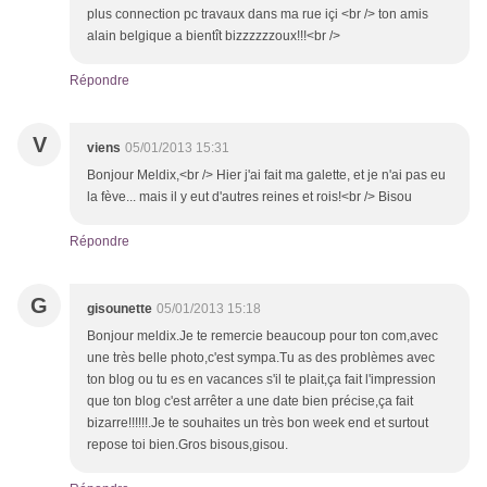
plus connection pc travaux dans ma rue içi <br /> ton amis
alain belgique a bientît bizzzzzzoux!!!<br />
Répondre
V
viens
05/01/2013 15:31
Bonjour Meldix,<br /> Hier j'ai fait ma galette, et je n'ai pas eu
la fève... mais il y eut d'autres reines et rois!<br /> Bisou
Répondre
G
gisounette
05/01/2013 15:18
Bonjour meldix.Je te remercie beaucoup pour ton com,avec
une très belle photo,c'est sympa.Tu as des problèmes avec
ton blog ou tu es en vacances s'il te plait,ça fait l'impression
que ton blog c'est arrêter a une date bien précise,ça fait
bizarre!!!!!!.Je te souhaites un très bon week end et surtout
repose toi bien.Gros bisous,gisou.