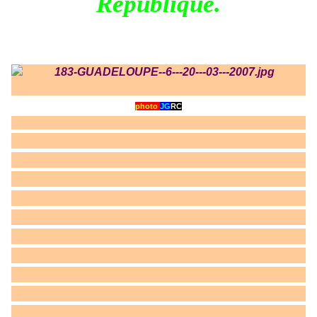
République.
photo
JG
RC