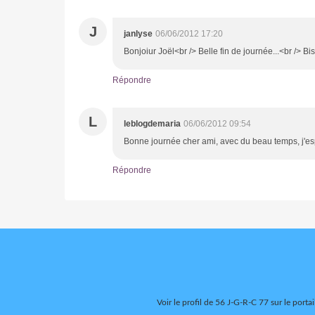
J
janlyse
06/06/2012 17:20
Bonjoiur Joël<br /> Belle fin de journée...<br /> Bis
Répondre
L
leblogdemaria
06/06/2012 09:54
Bonne journée cher ami, avec du beau temps, j'es
Répondre
Voir le profil de
56 J-G-R-C 77
sur le portai