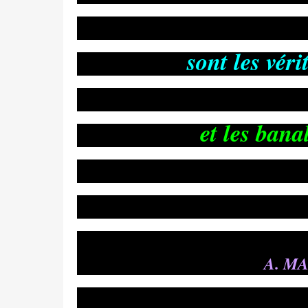
sont les vér
et les bana
A. M