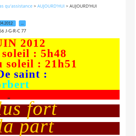
pas qu'assistance
>
AUJOURD'HUI
>
AUJOURD'HUI
04.2012
…
56 J-G-R-C 77
UIN 2012
soleil : 5h48
 soleil : 21h51
De saint :
orbert
lus fort
 la part