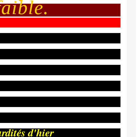
faible.
rdités d'hier