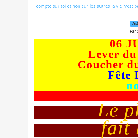
compte sur toi et non sur les autres la vie n'est 
26.
Par 
06 J
Lever du 
Coucher du
Fête 
n
Le p
fait