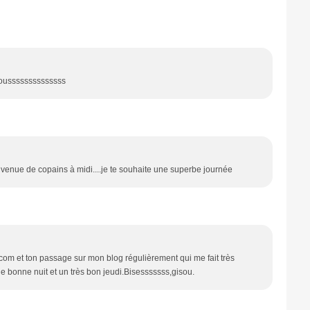
isoussssssssssssss
venue de copains à midi....je te souhaite une superbe journée
com et ton passage sur mon blog régulièrement qui me fait très
ne bonne nuit et un très bon jeudi.Bisesssssss,gisou.