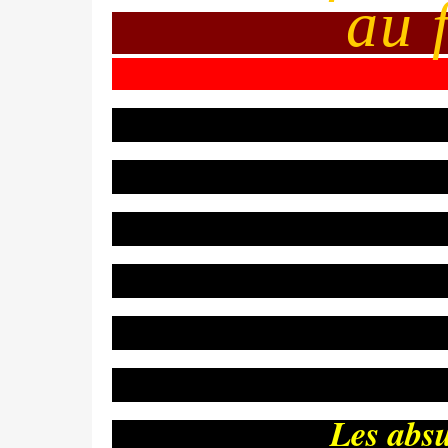
au 
Les absu