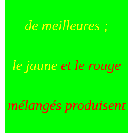
de meilleures ;
le jaune
et le rouge
mélangés produisent