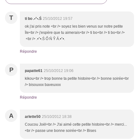
T
ti bo .•°•.Ś
25/10/2012 19:57
ok j'ai pris note <br /> soyez les bien venus sur notre petite
île<br /> j'espère que tu aimerais<br /> ti bo<br /> ti bo<br />
<br /> .•°•.Ś Ő Ń Ŷ Á.•°•.
Répondre
P
papatte61
25/10/2012 19:06
kikou<br /> trop bonne ta petite histoire<br /> bonne soirée<br
/> bisouxxx baveuxxx
Répondre
A
arlette50
25/10/2012 18:38
Coucou Joël<br /> J'ai aimé cette petite histoire<br /> merci...
<br /> passe une bonne soirée<br /> Bises