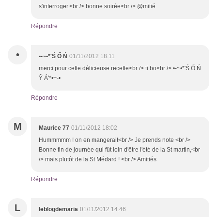
s'interroger.<br /> bonne soirée<br /> @mitié
Répondre
•
•-~•*'Ś Ő Ń
01/11/2012 18:11
merci pour cette délicieuse recette<br /> ti bo<br /> •-~•*'Ś Ő Ń
Ŷ Á'*•~-•
Répondre
M
Maurice 77
01/11/2012 18:02
Hummmmm ! on en mangerait<br /> Je prends note <br />
Bonne fin de journée qui fût loin d'être l'été de la St martin,<br
/> mais plutôt de la St Médard ! <br /> Amitiés
Répondre
L
leblogdemaria
01/11/2012 14:46