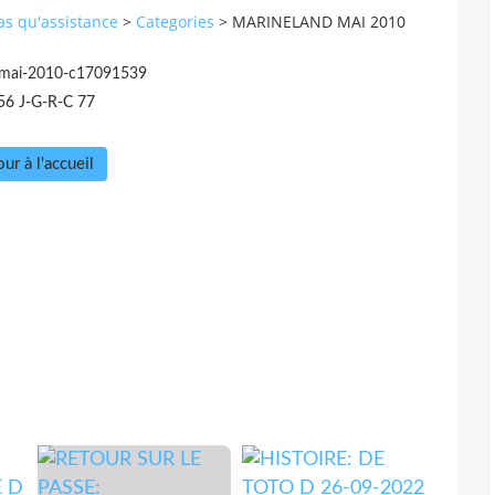
pas qu'assistance
>
Categories
>
MARINELAND MAI 2010
-mai-2010-c17091539
56 J-G-R-C 77
ur à l'accueil