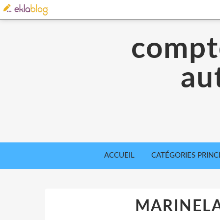
compte
aut
ACCUEIL
CATÉGORIES PRINC
MARINELA