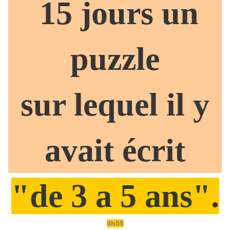
15 jours un
puzzle
sur lequel il y
avait écrit
"de 3 a 5 ans".
4h55