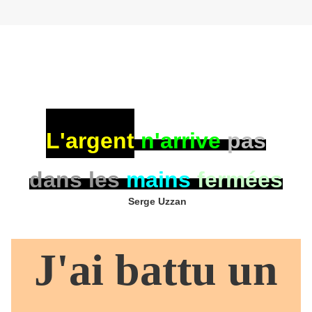
L'argent
n'arrive
pas
dans les
mains
fermée
s
Serge Uzzan
J'ai battu un