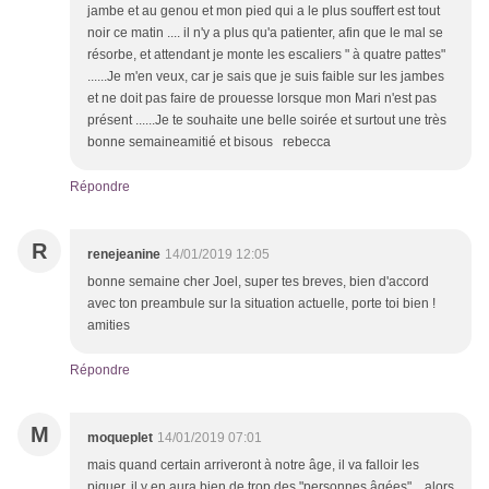
jambe et au genou et mon pied qui a le plus souffert est tout
noir ce matin .... il n'y a plus qu'a patienter, afin que le mal se
résorbe, et attendant je monte les escaliers " à quatre pattes"
......Je m'en veux, car je sais que je suis faible sur les jambes
et ne doit pas faire de prouesse lorsque mon Mari n'est pas
présent ......Je te souhaite une belle soirée et surtout une très
bonne semaineamitié et bisous rebecca
Répondre
R
renejeanine
14/01/2019 12:05
bonne semaine cher Joel, super tes breves, bien d'accord
avec ton preambule sur la situation actuelle, porte toi bien !
amities
Répondre
M
moqueplet
14/01/2019 07:01
mais quand certain arriveront à notre âge, il va falloir les
piquer, il y en aura bien de trop des "personnes âgées"....alors