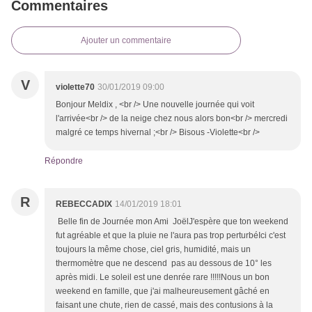
Commentaires
Ajouter un commentaire
V
violette70
30/01/2019 09:00
Bonjour Meldix , <br /> Une nouvelle journée qui voit
l'arrivée<br /> de la neige chez nous alors bon<br /> mercredi
malgré ce temps hivernal ;<br /> Bisous -Violette<br />
Répondre
R
REBECCADIX
14/01/2019 18:01
Belle fin de Journée mon Ami JoëlJ'espère que ton weekend
fut agréable et que la pluie ne l'aura pas trop perturbéIci c'est
toujours la même chose, ciel gris, humidité, mais un
thermomètre que ne descend pas au dessous de 10° les
après midi. Le soleil est une denrée rare !!!!!Nous un bon
weekend en famille, que j'ai malheureusement gâché en
faisant une chute, rien de cassé, mais des contusions à la