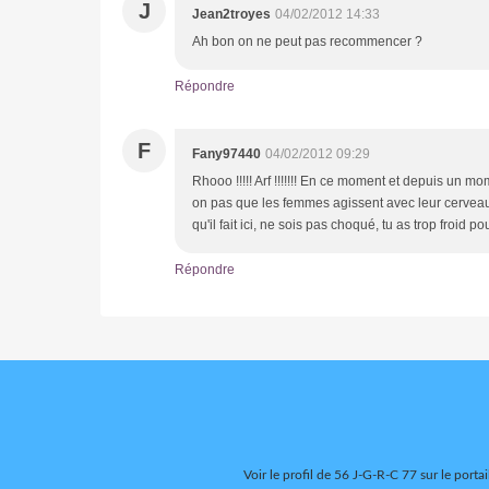
J
Jean2troyes
04/02/2012 14:33
Ah bon on ne peut pas recommencer ?
Répondre
F
Fany97440
04/02/2012 09:29
Rhooo !!!!! Arf !!!!!!! En ce moment et depuis un mo
on pas que les femmes agissent avec leur cerveau 
qu'il fait ici, ne sois pas choqué, tu as trop froid p
Répondre
Voir le profil de
56 J-G-R-C 77
sur le portai