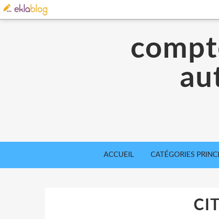
compte
aut
ACCUEIL
CATÉGORIES PRINC
CI