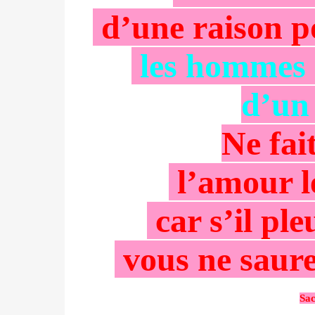
d’une raison p
les hommes 
d’un 
Ne fai
l’amour l
car s’il pl
vous ne saure
Sa