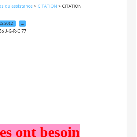
pas qu'assistance
>
CITATION
>
CITATION
02.2012
…
56 J-G-R-C 77
s ont besoin