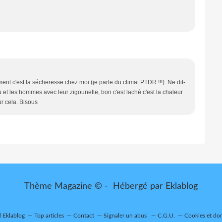
ment c'est la sécheresse chez moi (je parle du climat PTDR !!!). Ne dit-
et les hommes avec leur zigounette, bon c'est laché c'est la chaleur
our cela. Bisous
Thème Magazine © - Hébergé par
Eklablog
l Eklablog
Top articles
Contact
Signaler un abus
C.G.U.
Cookies et do