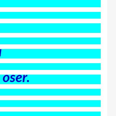
u
 oser.