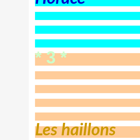
* 3 *
Les haillons