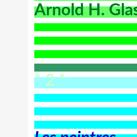
Arnold H. Gl
* 2 *