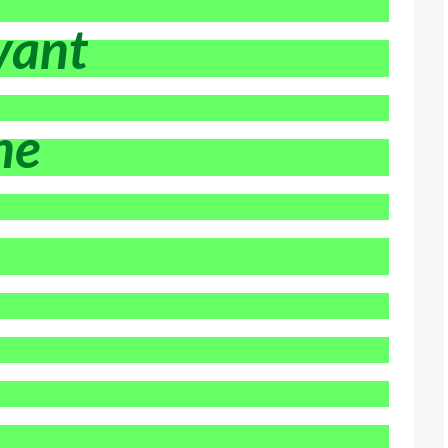
vant
ne