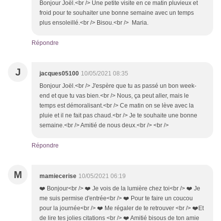
Bonjour Joël.<br /> Une petite visite en ce matin pluvieux et
froid pour te souhaiter une bonne semaine avec un temps
plus ensoleillé.<br /> Bisou.<br /> Maria.
Répondre
J
jacques05100
10/05/2021 08:35
Bonjour Joël.<br /> J'espère que tu as passé un bon week-
end et que tu vas bien.<br /> Nous, ça peut aller, mais le
temps est démoralisant.<br /> Ce matin on se lève avec la
pluie et il ne fait pas chaud.<br /> Je te souhaite une bonne
semaine.<br /> Amitié de nous deux.<br /> <br />
Répondre
M
mamiecerise
10/05/2021 06:19
❤️ Bonjour<br /> ❤️ Je vois de la lumière chez toi<br /> ❤️ Je
me suis permise d'entrée<br /> ❤️ Pour te faire un coucou
pour la journée<br /> ❤️ Me régaler de te retrouver <br /> ❤️Et
de lire tes jolies citations <br /> ❤️ Amitié bisous de ton amie