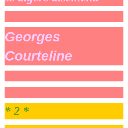
Georges
Courteline
* 2 *