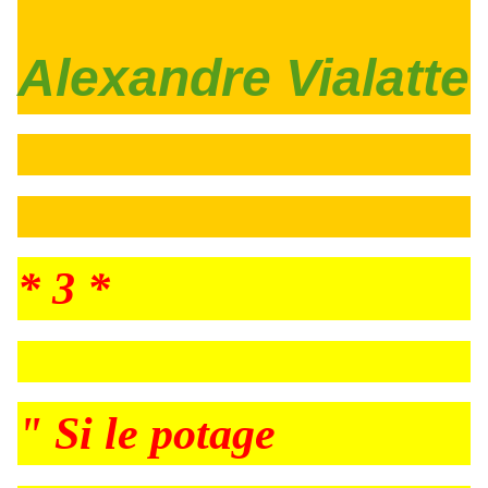
Alexandre Vialatte
* 3 *
" Si le potage