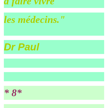
à faire vivre
les médecins."
Dr Paul
* 8*