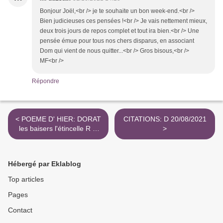
Bonjour Joël,<br /> je te souhaite un bon week-end.<br />
Bien judicieuses ces pensées !<br /> Je vais nettement mieux,
deux trois jours de repos complet et tout ira bien.<br /> Une
pensée émue pour tous nos chers disparus, en associant
Dom qui vient de nous quitter...<br /> Gros bisous,<br />
MF<br />
Répondre
< POEME D' HIER: DORAT
CITATIONS: D 20/08/2021
les baisers l'étincelle R D
>
10/02/2022 D 18/02/2012
Hébergé par Eklablog
Top articles
Pages
Contact