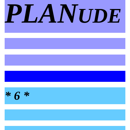
PLAN
UDE
* 6 *