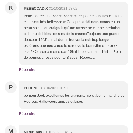
R
REBECCADIX
31/10/2021 18:02
Belle soirée Joël<br /> <br /> Merci pour ces belles citations,
elles sont très belles<br /> Cet après midi nous avons eu un
beau soleil , on craignait qu'une averse ne vienne perturber
ce beau ciel bleu, on a eu de la chanceToujours une grande
douceur. 19°J' ai mal dormi, trouver la nuit trop longue ..........
espérons que peu a peu je retrouve le bon rythme ...<br />
<br /> Ce soir à même pas 18h il fait déjà noir ... Pfitt.....Plein
de bonnes choses pour toiBisous. Rebecca
Répondre
P
PPRENE
31/10/2021 16:51
bonjour Joel, excellentes tes citations, merci, bon dimanche et
Heureux Halloween, amitiés et bises
Répondre
M
MFdu13aix
31/10/2021 14:15