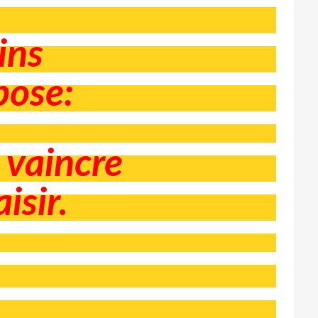
ins
pose:
 vaincre
isir.