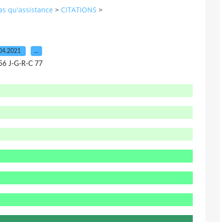
pas qu'assistance
>
CITATIONS
>
04.2021
…
56 J-G-R-C 77