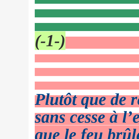
(-1-)
Plutôt que de r
sans cesse à l’
que le feu brûl