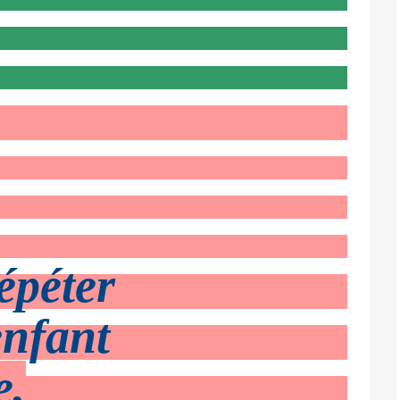
épéter
enfant
e,