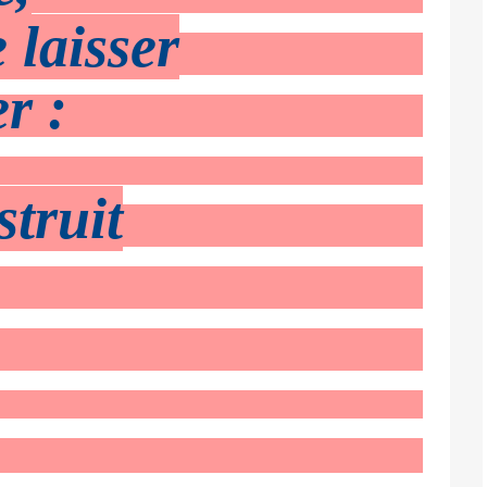
 laisser
r :
struit