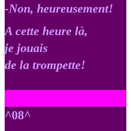
-Non, heureusement!
A cette heure là,
je jouais
de la trompette!
^08^