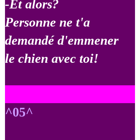
-Et alors?
Personne ne t'a
demandé d'emmener
le chien avec toi!
^05^