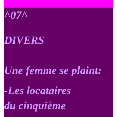
^07^
DIVERS
Une femme se plaint:
-Les locataires
du cinquième