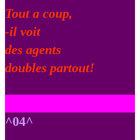
Tout a coup,
-il voit
des agents
doubles partout!
^04^