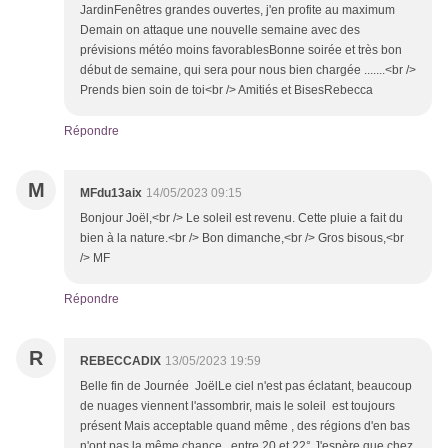
JardinFenêtres grandes ouvertes, j'en profite au maximum
Demain on attaque une nouvelle semaine avec des
prévisions météo moins favorablesBonne soirée et très bon
début de semaine, qui sera pour nous bien chargée .......<br />
Prends bien soin de toi<br /> Amitiés et BisesRebecca
Répondre
M
MFdu13aix
14/05/2023 09:15
Bonjour Joël,<br /> Le soleil est revenu. Cette pluie a fait du
bien à la nature.<br /> Bon dimanche,<br /> Gros bisous,<br
/> MF
Répondre
R
REBECCADIX
13/05/2023 19:59
Belle fin de Journée JoëlLe ciel n'est pas éclatant, beaucoup
de nuages viennent l'assombrir, mais le soleil est toujours
présent Mais acceptable quand même , des régions d'en bas
n'ont pas la même chance, entre 20 et 22° J'espère que chez