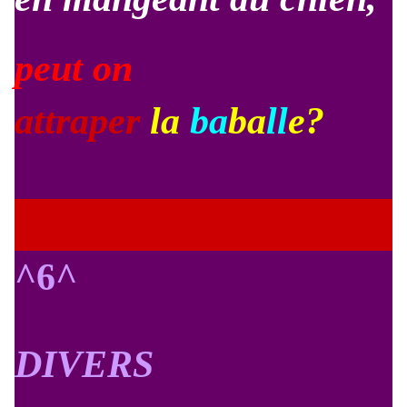
peut on
attraper
la
ba
ba
ll
e?
^6^
DIVERS