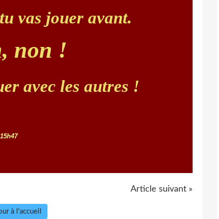
tu vas jouer avant.
, non !
uer avec les autres !
15h47
Article suivant »
ur à l'accueil