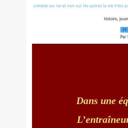
compte sur toi et non sur les autres la vie n'est 
,
histoire
joue
14.
Par 
Dans une équ
L’entraîneur 