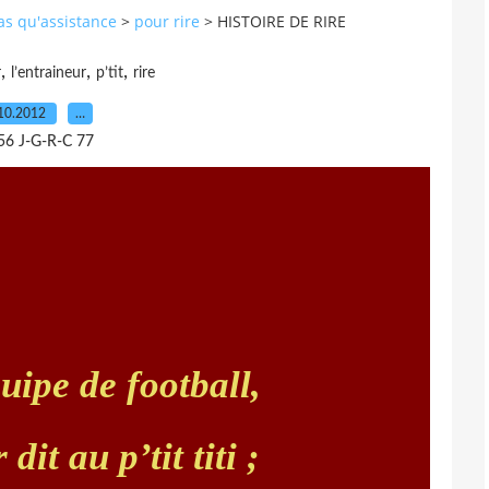
pas qu'assistance
>
pour rire
>
HISTOIRE DE RIRE
,
,
,
r
l’entraineur
p’tit
rire
10.2012
…
56 J-G-R-C 77
ipe de football,
dit au p’tit titi ;