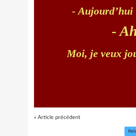
- Aujourd’hui 
- Ah
Moi, je veux jo
« Article précédent
Reto