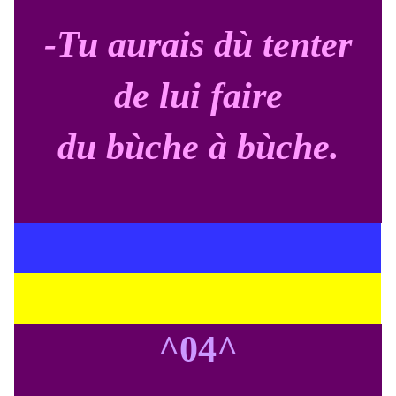
-Tu aurais dù tenter
de lui faire
du bùche à bùche.
^04^