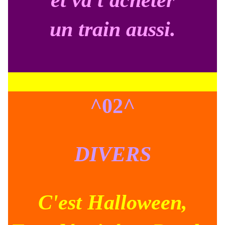
et va t'acheter
un train aussi.
^02^
DIVERS
C'est Halloween,