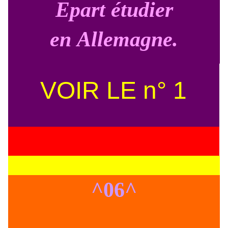
Epart étudier
en Allemagne.
VOIR LE n° 1
^06^