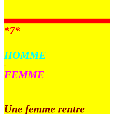
*7*
HOMME
–
FEMME
Une femme rentre