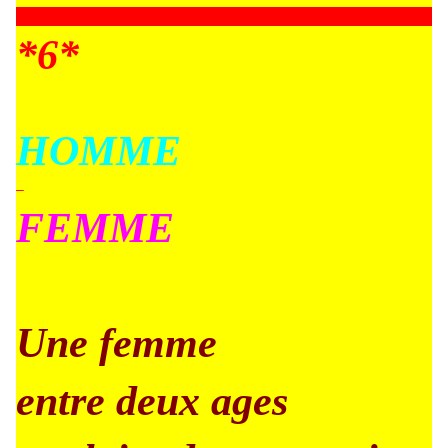
*6*
HOMME
–
FEMME
Une femme
entre deux ages