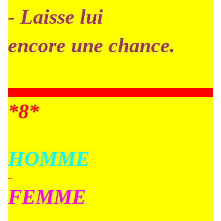
- Laisse lui
encore une chance.
*8*
HOMME
–
FEMME