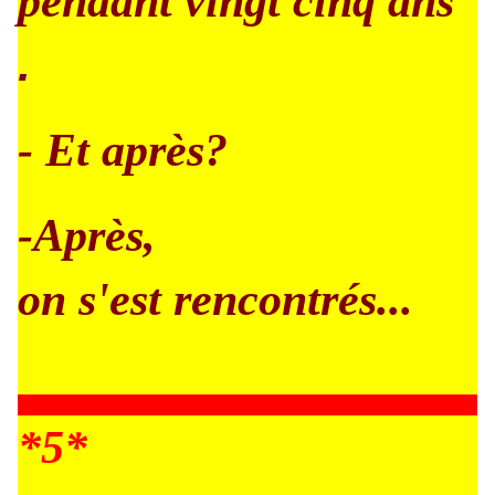
pendant vingt cinq ans
.
- Et après?
-Après,
on s'est rencontrés...
*5*