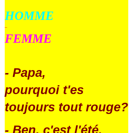
HOMME
–
FEMME
- Papa,
pourquoi t'es
toujours tout rouge?
- Ben, c'est l'été,