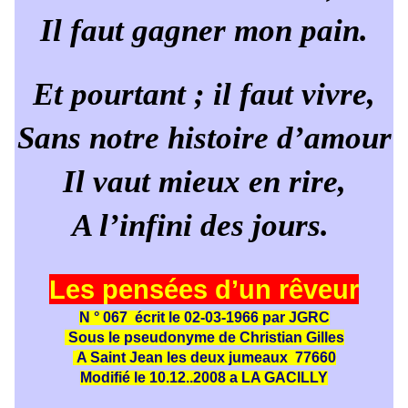
Il faut gagner mon pain.
Et pourtant ; il faut vivre,
Sans notre histoire d’amour
Il vaut mieux en rire,
A l’infini des jours.
Les pensées d’un rêveur
N ° 067
écrit le 02-03-1966 par JGRC
Sous le pseudonyme de Christian Gilles
A Saint Jean les deux jumeaux
77660
Modifié le 10.12..2008 a LA GACILLY