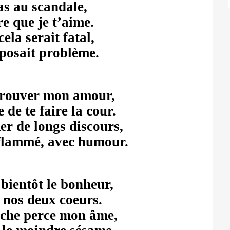
as au scandale,
re que je t’aime.
ela serait fatal,
 posait problème.
rouver mon amour,
de te faire la cour.
r de longs discours,
flammé, avec humour.
 bientôt le bonheur,
 nos deux coeurs.
lèche perce mon âme,