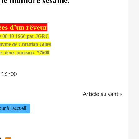
 le moindre sésame.
ées d’un rêveur
le 08-10-1966 par JGRC
nyme de Christian Gilles
les deux jumeaux
77660
16h00
Article suivant »
ur à l'accueil