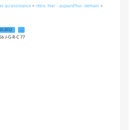
pas qu'assistance
>
rétro. hier - aujourd'hui -demain
>
10.2012
…
56 J-G-R-C 77