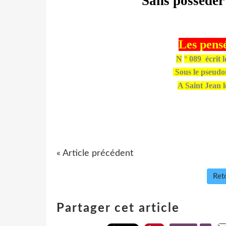
Sans posséder
Les pens
N
° 089
écrit 
Sous le pseudo
A Saint Jean 
« Article précédent
Reto
Partager cet article