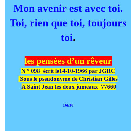
Mon avenir est avec toi.
Toi, rien que toi, toujours
toi
.
les pensées d’un rêveur
N ° 098
écrit le14-10-1966 par JGRC
Sous le pseudonyme de Christian Gilles
A Saint Jean les deux jumeaux
77660
16h30