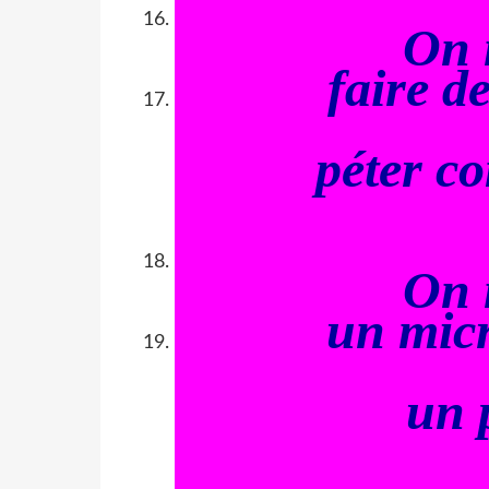
On 
faire d
péter c
On 
un micr
un p