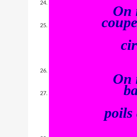
On 
coupe
ci
On 
ba
poils