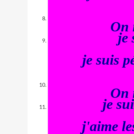
On 
je
je suis p
On 
je su
j'aime le