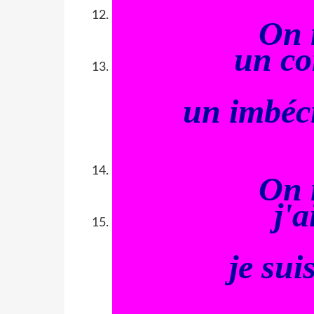
On 
un co
un imbéci
On 
j'a
je sui