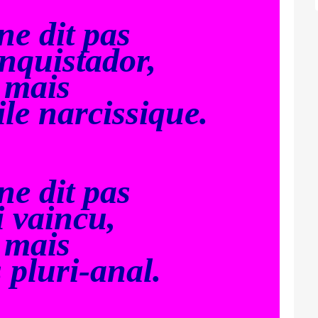
ne dit pas
nquistador,
mais
le narcissique.
ne dit pas
i vaincu,
mais
s pluri-anal.