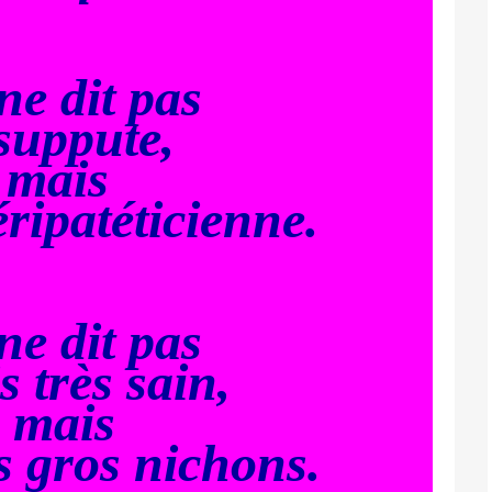
ne dit pas
 suppute,
mais
éripatéticienne.
ne dit pas
is très sain,
mais
s gros nichons.