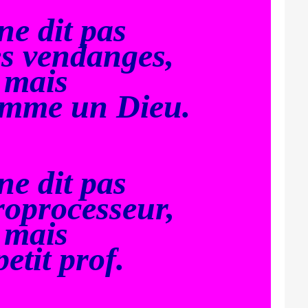
ne dit pas
es vendanges,
mais
omme un Dieu.
ne dit pas
oprocesseur,
mais
etit prof.