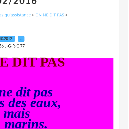
02/2016
pas qu'assistance
>
ON NE DIT PAS
>
10.2012
…
56 J-G-R-C 77
E DIT PAS
ne dit pas
s des eaux,
mais
s marins.