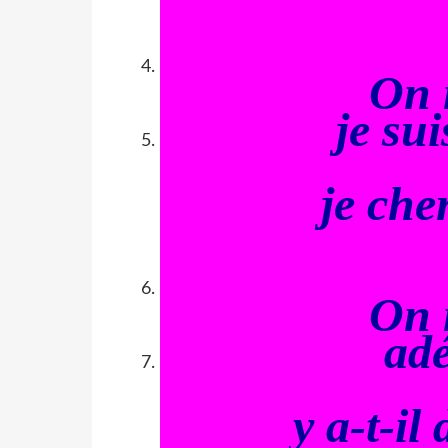
On 
je su
je che
On 
adé
y a-t-il