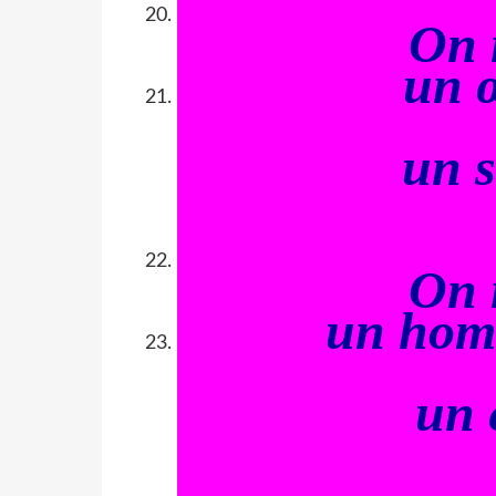
On 
un
un s
On 
un homm
un 