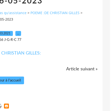
26-05-2023
pas qu'assistance
>
POEME :DE CHRISTIAN GILLES
>
-05-2023
03.2021
…
56 J-G-R-C 77
Article suivant »
ur à l'accueil