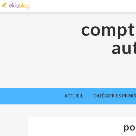
compte
aut
ACCUEIL
CATÉGORIES PRINC
po