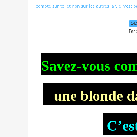
compte sur toi et non sur les autres la vie n'est 
14.
Par 
Savez-vous co
une blonde d
C’est