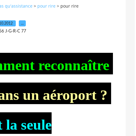
pas qu'assistance
>
pour rire
>
pour rire
10.2012
…
56 J-G-R-C 77
mment reconnaître
ans un aéroport ?
 la seule