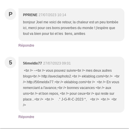
P
PPRENE
27/07/2023 10:14
bonjour Joel me voici de retour, la chaleur est un peu tombée
ici, merci pour ces bons proverbes du monde ! j'espère que
tout va bien pour toi et les tiens, amities
Répondre
5
56meldix77
27/07/2023 09:01
<br /> --<br /> vous pouvez suivre<br /> mes deux autres
blogs<br /> http://aveclaphoto2.<br /> eklablog.com/<br /> <br
/> http://56meldix77.<br /> eklablog.com/<br /> <br /> En vous
remerciant a l'avance,<br /> bonnes vacances <br /> aux
uns<br /> et bon repos, <br /> pour ceux<br /> qui reste sur
place...<br /> <br /> .° J-G-R-C-2023 *, <br /> <br /> <br
/>
Répondre