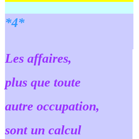
*4*
L
es affaires,
plus que toute
autre occupation,
sont un calcul