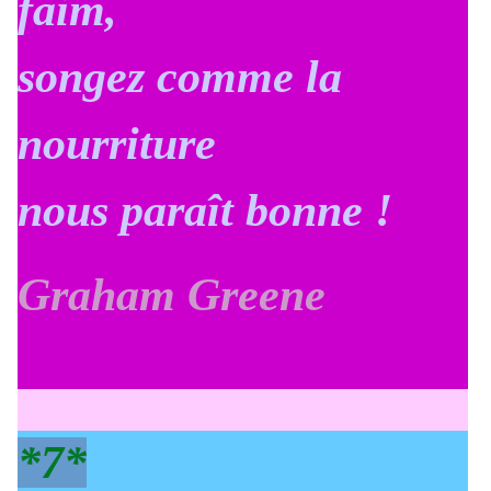
faim,
songez comme la
nourriture
nous paraît bonne !
Graham Greene
*7*