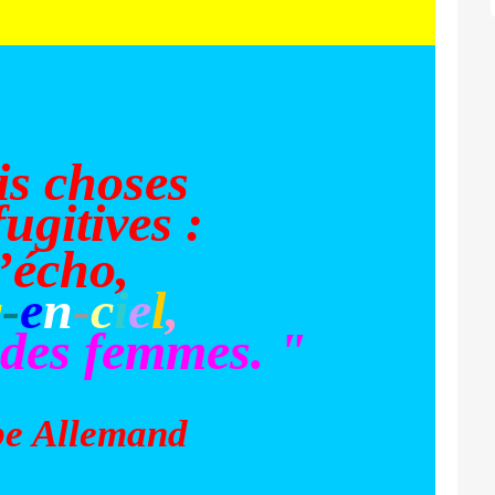
is choses
ugitives :
’écho,
c
-
e
n
-
c
i
e
l
,
 des femmes. "
be Allemand