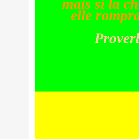
mais si la ch
elle rompr
Prover