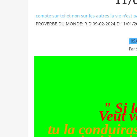
11/
compte sur toi et non sur les autres la vie n'est 
PROVERBE DU MONDE: R D 09-02-2024 D 11/01/2
05.
Par 
" Si 
Veut v
tu la conduira