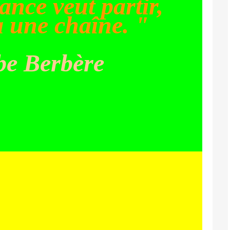
ance veut partir,
a une chaîne. "
be Berbère