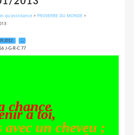
01/2013
pas qu'assistance
>
PROVERBE DU MONDE
>
013
09.2012
…
56 J-G-R-C 77
la chance
enir à toi,
s avec un cheveu ;