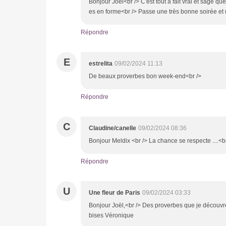
Bonjour Joël<br /> C'est tout à fait vrai et sage q
es en forme<br /> Passe une très bonne soirée e
Répondre
E
estrelita
09/02/2024 11:13
De beaux proverbes bon week-end<br />
Répondre
C
Claudine/canelle
09/02/2024 08:36
Bonjour Meldix <br /> La chance se respecte ....<b
Répondre
U
Une fleur de Paris
09/02/2024 03:33
Bonjour Joël,<br /> Des proverbes que je découvr
bises Véronique