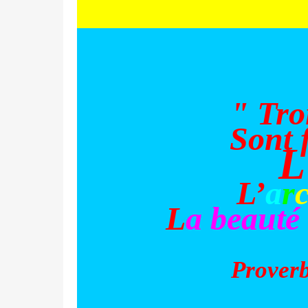
" Tro
Sont f
L
L’
a
r
L
a beauté
Prover