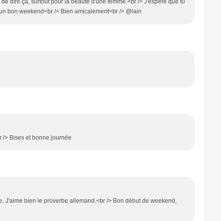
ue de dire ça, surtout pour la beauté d'une femme.<br /> J'espère que tu
t un bon weekend<br /> Bien amicalement<br /> @lain
r /> Bises et bonne journée
e. J'aime bien le proverbe allemand.<br /> Bon début de weekend,