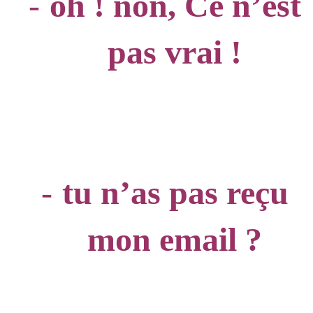
-
oh ! non, Ce n’est
pas vrai !
-
tu n’as pas reçu
mon email ?