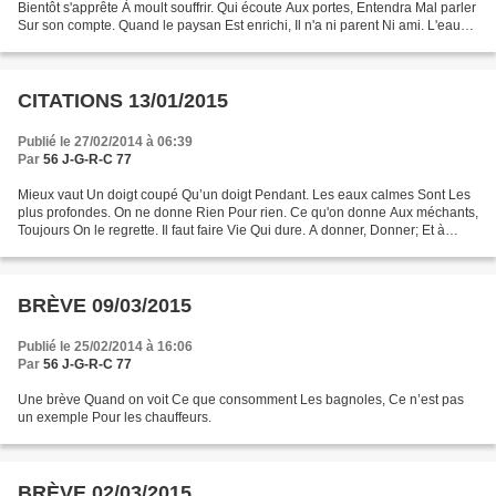
Bientôt s'apprête À moult souffrir. Qui écoute Aux portes, Entendra Mal parler
Sur son compte. Quand le paysan Est enrichi, Il n'a ni parent Ni ami. L'eau
La plus claire Peut faire...
CITATIONS 13/01/2015
Publié le 27/02/2014 à 06:39
Par
56 J-G-R-C 77
Mieux vaut Un doigt coupé Qu’un doigt Pendant. Les eaux calmes Sont Les
plus profondes. On ne donne Rien Pour rien. Ce qu'on donne Aux méchants,
Toujours On le regrette. Il faut faire Vie Qui dure. A donner, Donner; Et à
vendre, Vendre.
BRÈVE 09/03/2015
Publié le 25/02/2014 à 16:06
Par
56 J-G-R-C 77
Une brève Quand on voit Ce que consomment Les bagnoles, Ce n’est pas
un exemple Pour les chauffeurs.
BRÈVE 02/03/2015