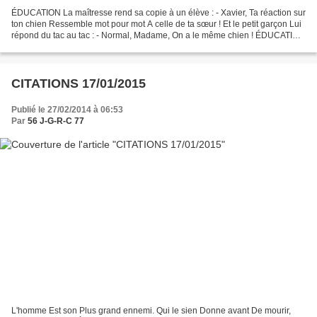
ÉDUCATION La maîtresse rend sa copie à un élève : - Xavier, Ta réaction sur
ton chien Ressemble mot pour mot A celle de ta sœur ! Et le petit garçon Lui
répond du tac au tac : - Normal, Madame, On a le même chien ! ÉDUCATION
Le maître demande Qui peut...
CITATIONS 17/01/2015
Publié le 27/02/2014 à 06:53
Par
56 J-G-R-C 77
L'homme Est son Plus grand ennemi. Qui le sien Donne avant De mourir,