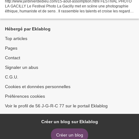
http://www.jardinierdedieu.com/15-aout-assomption.html FESTIVAL PHOTO
LA GACILLY Le Festival Photo La Gacilly met en scène une photographie
éthique, humaniste et de sens . Il rassemble les talents et croise les regards
des photographes venant du monde...
Hébergé par Eklablog
Top articles
Pages
Contact
Signaler un abus
C.G.U.
Cookies et données personnelles
Préférences cookies
Voir le profil de 56 J-G-R-C 77 sur le portail Eklablog
Créer un blog sur Eklablog
Créer un blog