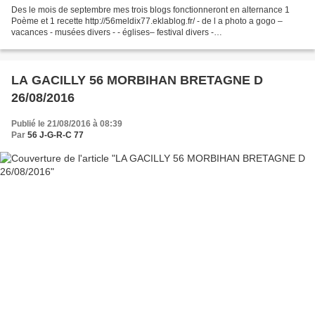
Des le mois de septembre mes trois blogs fonctionneront en alternance 1
Poème et 1 recette http://56meldix77.eklablog.fr/ - de l a photo a gogo –
vacances - musées divers - - églises– festival divers -
http://aveclaphoto.eklablog.com/ - citations – brèves...
LA GACILLY 56 MORBIHAN BRETAGNE D
26/08/2016
Publié le 21/08/2016 à 08:39
Par
56 J-G-R-C 77