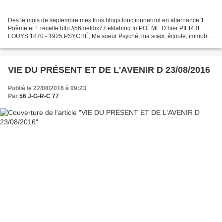
Des le mois de septembre mes trois blogs fonctionneront en alternance 1
Poème et 1 recette http://56meldix77.eklablog.fr/ POÈME D’hier PIERRE
LOUYS 1870 - 1925 PSYCHÉ, Ma soeur Psyché, ma sœur, écoute, immobile
et frissonne. Le bonheur vient, nous touche...
VIE DU PRÉSENT ET DE L'AVENIR D 23/08/2016
Publié le 22/08/2016 à 09:23
Par
56 J-G-R-C 77