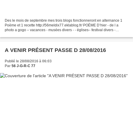
Des le mois de septembre mes trois blogs fonctionneront en alternance 1
Poème et 1 recette http://56meldix77.eklablog.fr/ POÈME D’hier - de l a
photo a gogo – vacances - musées divers - - églises– festival divers -
http://aveclaphoto.eklablog.com/ - citations...
A VENIR PRÉSENT PASSE D 28/08/2016
Publié le 28/08/2016 à 06:03
Par
56 J-G-R-C 77