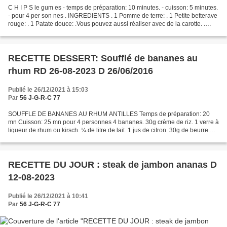
C H I P S le gum es - temps de préparation: 10 minutes. - cuisson: 5 minutes.
- pour 4 per son nes . INGREDIENTS . 1 Pomme de terre: . 1 Petite betterave
rouge: . 1 Patate douce: .Vous pouvez aussi réaliser avec de la carotte. .
Huile de friture: . Poivre...
RECETTE DESSERT: Soufflé de bananes au
rhum RD 26-08-2023 D 26/06/2016
Publié le 26/12/2021 à 15:03
Par
56 J-G-R-C 77
SOUFFLE DE BANANES AU RHUM ANTILLES Temps de préparation: 20
mn Cuisson: 25 mn pour 4 personnes 4 bananes. 30g crème de riz. 1 verre à
liqueur de rhum ou kirsch. ¼ de litre de lait. 1 jus de citron. 30g de beurre.
100/125g de sucre en poudre. 5 blancs...
RECETTE DU JOUR : steak de jambon ananas D
12-08-2023
Publié le 26/12/2021 à 10:41
Par
56 J-G-R-C 77