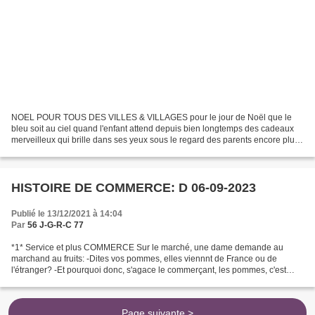
NOEL POUR TOUS DES VILLES & VILLAGES pour le jour de Noël que le
bleu soit au ciel quand l'enfant attend depuis bien longtemps des cadeaux
merveilleux qui brille dans ses yeux sous le regard des parents encore plus
impatients et que dire de papy et mamie...
HISTOIRE DE COMMERCE: D 06-09-2023
Publié le 13/12/2021 à 14:04
Par
56 J-G-R-C 77
*1* Service et plus COMMERCE Sur le marché, une dame demande au
marchand au fruits: -Dites vos pommes, elles viennnt de France ou de
l'étranger? -Et pourquoi donc, s'agace le commerçant, les pommes, c'est
pour les manger ou pour discuter avec? *2* COMMERCE...
Page suivante >