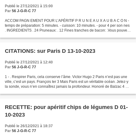
Publié le 27/12/2021 à 15:00
Par
56 J-G-R-C 77
ACCOM PAGN EMENT POUR L’APÉRITIF P R U N E A U X A U B A C O N -
temps de préparation: 5 minutes. - cuisson: 10 minutes. - pour 4 per son nes
. INGREDIENTS . 24 Pruneaux: . 12 Fines tranches de bacon: .Vous pouvez
ajouter des petits morceaux de pomme:...
CITATIONS: sur Paris D 13-10-2023
Publié le 27/12/2021 à 12:40
Par
56 J-G-R-C 77
1 - . Respirer Paris, cela conserve l’âme. Victor Hugo 2 Paris n’est pas une
ville, c’est un pays. François Ier 3 Mais Paris est un véritable océan. Jetez-y
la sonde, vous n’en connaîtrez jamais la profondeur. Honoré de Balzac 4 En
outre à Paris, si l’on...
RECETTE: pour apéritif chips de légumes D 01-
10-2023
Publié le 26/12/2021 à 18:37
Par
56 J-G-R-C 77