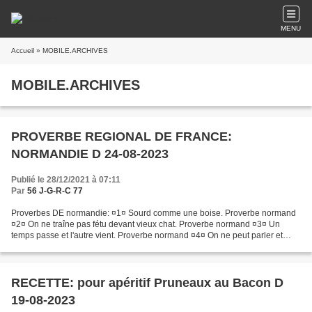
MENU
Accueil
» MOBILE.ARCHIVES
MOBILE.ARCHIVES
PROVERBE REGIONAL DE FRANCE:
NORMANDIE D 24-08-2023
Publié le 28/12/2021 à 07:11
Par
56 J-G-R-C 77
Proverbes DE normandie: ¤1¤ Sourd comme une boise. Proverbe normand
¤2¤ On ne traîne pas fétu devant vieux chat. Proverbe normand ¤3¤ Un
temps passe et l'autre vient. Proverbe normand ¤4¤ On ne peut parler et
manger en même temps. Proverbe normand ¤5¤...
RECETTE: pour apéritif Pruneaux au Bacon D
19-08-2023