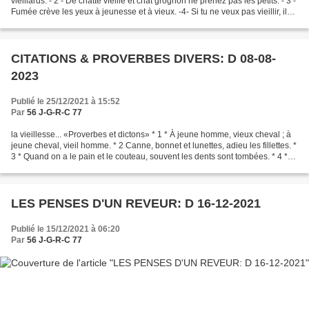
vieillards. - 2 - De chatte vieille et chat grognon ne prenez pas les petits. - 3 -
Fumée crève les yeux à jeunesse et à vieux. -4- Si tu ne veux pas vieillir, il
faut te pendre...
CITATIONS & PROVERBES DIVERS: D 08-08-
2023
Publié le 25/12/2021 à 15:52
Par
56 J-G-R-C 77
la vieillesse... «Proverbes et dictons» * 1 * À jeune homme, vieux cheval ; à
jeune cheval, vieil homme. * 2 Canne, bonnet et lunettes, adieu les fillettes. *
3 * Quand on a le pain et le couteau, souvent les dents sont tombées. * 4 *
Qui vieillit divague....
LES PENSES D'UN REVEUR: D 16-12-2021
Publié le 15/12/2021 à 06:20
Par
56 J-G-R-C 77