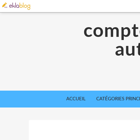
compte
aut
ACCUEIL
CATÉGORIES PRINC