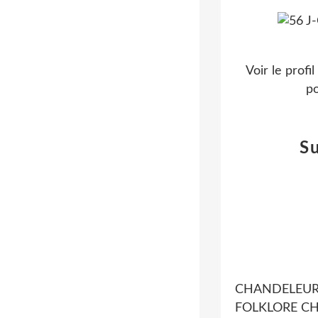
Voir le profi
po
S
CHANDELEUR 
FOLKLORE C