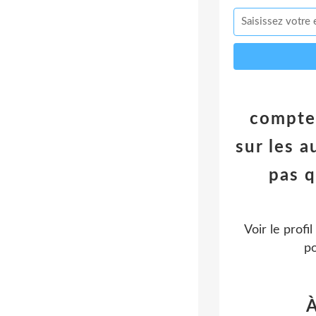
compte 
sur les a
pas q
Voir le profi
po